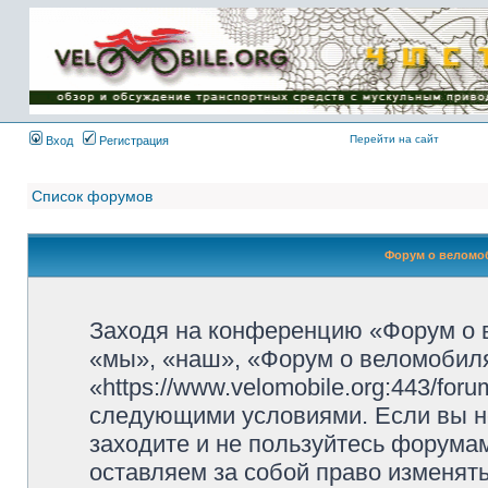
Имя пользователя:
Пароль:
{ LOG_ME_IN_SHORT
}
Перейти на сайт
Вход
Регистрация
Список форумов
Форум о веломоб
Заходя на конференцию «Форум о 
«мы», «наш», «Форум о веломобиля
«https://www.velomobile.org:443/fo
следующими условиями. Если вы не
заходите и не пользуйтесь форума
оставляем за собой право изменят