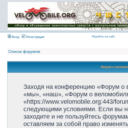
Имя пользователя:
Пароль:
{ LOG_ME_IN_SHORT
}
Перейти на сайт
Вход
Регистрация
Список форумов
Форум о веломоб
Заходя на конференцию «Форум о 
«мы», «наш», «Форум о веломобиля
«https://www.velomobile.org:443/fo
следующими условиями. Если вы не
заходите и не пользуйтесь форума
оставляем за собой право изменят