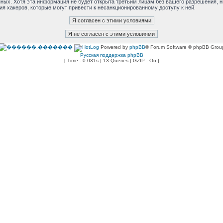
анных. Хотя эта информация не будет открыта третьим лицам без вашего разрешения,
ия хакеров, которые могут привести к несанкционированному доступу к ней.
Powered by
phpBB
® Forum Software © phpBB Grou
Русская поддержка phpBB
[ Time : 0.031s | 13 Queries | GZIP : On ]