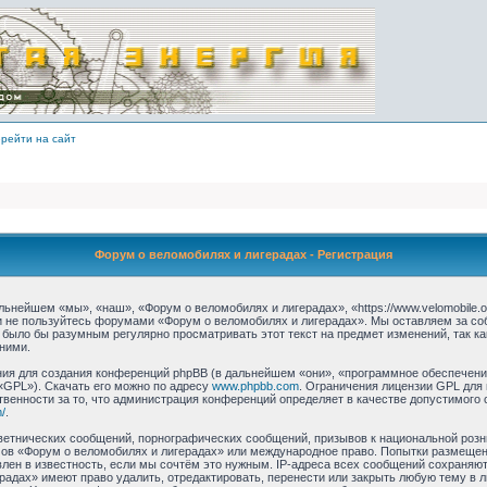
рейти на сайт
Форум о веломобилях и лигерадах - Регистрация
ьнейшем «мы», «наш», «Форум о веломобилях и лигерадах», «https://www.velomobile.o
 и не пользуйтесь форумами «Форум о веломобилях и лигерадах». Мы оставляем за со
 было бы разумным регулярно просматривать этот текст на предмет изменений, так 
ними.
я для создания конференций phpBB (в дальнейшем «они», «программное обеспечение
«GPL»). Скачать его можно по адресу
www.phpbb.com
. Ограничения лицензии GPL для
твенности за то, что администрация конференций определяет в качестве допустимого 
/
.
етнических сообщений, порнографических сообщений, призывов к национальной розн
умов «Форум о веломобилях и лигерадах» или международное право. Попытки размеще
лен в известность, если мы сочтём это нужным. IP-адреса всех сообщений сохраняю
радах» имеют право удалить, отредактировать, перенести или закрыть любую тему в 