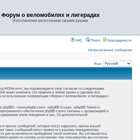
Форум о веломобилях и лигерадах
Изготовление велотехники своими руками
FAQ
Поиск
Благодарности
Непрочитанные сообщения
Язык:
rg:443/forum»), вы подтверждаете своё согласие со следующими
бой право изменять эти правила в любое время и сделаем всё
как использование конференции «Форум о веломобилях и лигерадах»
 phpBB», «www.phpbb.com», «phpBB Group», «phpBB Teams»),
 программного обеспечения phpBB строго связаны с организацией и
содержания и/или поведения в них. За дополнительной
и и прочих сообщений, которые могут нарушить законы вашей
ния таких сообщений могут привести к вашему немедленному
тся для возможности проведения такой политики. Вы соглашаетесь
любое время по своему усмотрению. Как пользователь вы согласны