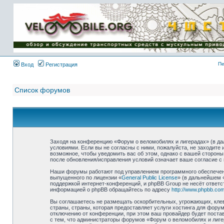
Имя пользователя:
Пароль:
{ LOG_ME_IN_SHORT
}
Пе
Вход
Регистрация
Список форумов
Заходя на конференцию «Форум о веломобилях и лигерадах» (в дал
условиями. Если вы не согласны с ними, пожалуйста, не заходите
возможное, чтобы уведомить вас об этом, однако с вашей стороны
после обновления/исправления условий означает ваше согласие с 
Наши форумы работают под управлением программного обеспечени
выпущенного по лицензии «
General Public License
» (в дальнейшем 
поддержкой интернет-конференций, и phpBB Group не несёт ответс
информацией о phpBB обращайтесь по адресу
http://www.phpbb.com
Вы соглашаетесь не размещать оскорбительных, угрожающих, клев
страны, страны, которая предоставляет услуги хостинга для фор
отключению от конференции, при этом ваш провайдер будет постав
с тем, что администраторы форумов «Форум о веломобилях и лиге