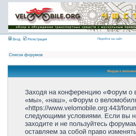
Имя пользователя:
Пароль:
{ LOG_ME_IN_SHORT
}
Перейти на сайт
Вход
Регистрация
Список форумов
Форум о веломоб
Заходя на конференцию «Форум о 
«мы», «наш», «Форум о веломобиля
«https://www.velomobile.org:443/fo
следующими условиями. Если вы не
заходите и не пользуйтесь форума
оставляем за собой право изменят