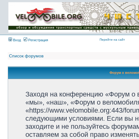
Имя пользователя:
Пароль:
{ LOG_ME_IN_SHORT
}
Перейти на сайт
Вход
Регистрация
Список форумов
Форум о веломоб
Заходя на конференцию «Форум о 
«мы», «наш», «Форум о веломобиля
«https://www.velomobile.org:443/fo
следующими условиями. Если вы не
заходите и не пользуйтесь форума
оставляем за собой право изменят