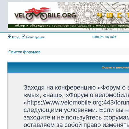
Имя пользователя:
Пароль:
{ LOG_ME_IN_SHORT
}
Перейти на сайт
Вход
Регистрация
Список форумов
Форум о веломоб
Заходя на конференцию «Форум о 
«мы», «наш», «Форум о веломобиля
«https://www.velomobile.org:443/fo
следующими условиями. Если вы не
заходите и не пользуйтесь форума
оставляем за собой право изменят