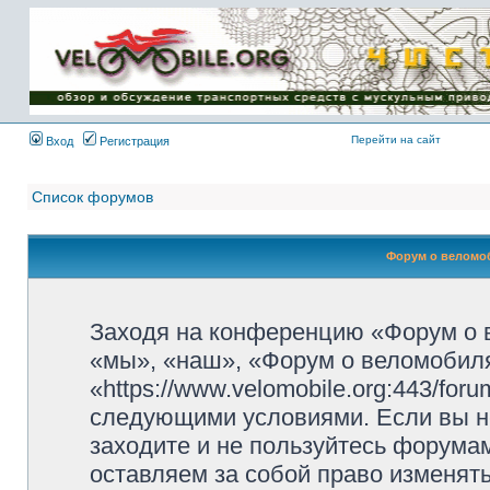
Имя пользователя:
Пароль:
{ LOG_ME_IN_SHORT
}
Перейти на сайт
Вход
Регистрация
Список форумов
Форум о веломоб
Заходя на конференцию «Форум о 
«мы», «наш», «Форум о веломобиля
«https://www.velomobile.org:443/fo
следующими условиями. Если вы не
заходите и не пользуйтесь форума
оставляем за собой право изменят