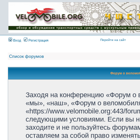
Имя пользователя:
Пароль:
{ LOG_ME_IN_SHORT
}
Перейти на сайт
Вход
Регистрация
Список форумов
Форум о веломоб
Заходя на конференцию «Форум о 
«мы», «наш», «Форум о веломобиля
«https://www.velomobile.org:443/fo
следующими условиями. Если вы не
заходите и не пользуйтесь форума
оставляем за собой право изменят