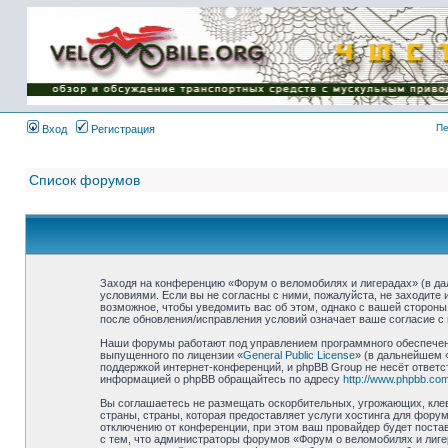
Имя пользователя:
Пароль:
{ LOG_ME_IN_SHORT
}
Пе
Вход
Регистрация
Список форумов
Заходя на конференцию «Форум о веломобилях и лигерадах» (в дал
условиями. Если вы не согласны с ними, пожалуйста, не заходите
возможное, чтобы уведомить вас об этом, однако с вашей стороны
после обновления/исправления условий означает ваше согласие с 
Наши форумы работают под управлением программного обеспечени
выпущенного по лицензии «
General Public License
» (в дальнейшем 
поддержкой интернет-конференций, и phpBB Group не несёт ответс
информацией о phpBB обращайтесь по адресу
http://www.phpbb.com
Вы соглашаетесь не размещать оскорбительных, угрожающих, клев
страны, страны, которая предоставляет услуги хостинга для фор
отключению от конференции, при этом ваш провайдер будет постав
с тем, что администраторы форумов «Форум о веломобилях и лиге