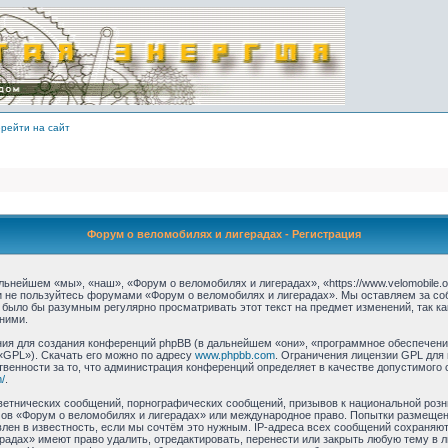
рейти на сайт
Форум о веломобилях и лигерадах - Регистрация
ьнейшем «мы», «наш», «Форум о веломобилях и лигерадах», «https://www.velomobile.o
 и не пользуйтесь форумами «Форум о веломобилях и лигерадах». Мы оставляем за со
 было бы разумным регулярно просматривать этот текст на предмет изменений, так 
ними.
я для создания конференций phpBB (в дальнейшем «они», «программное обеспечение
«GPL»). Скачать его можно по адресу
www.phpbb.com
. Ограничения лицензии GPL для
твенности за то, что администрация конференций определяет в качестве допустимого 
/
.
етнических сообщений, порнографических сообщений, призывов к национальной розн
умов «Форум о веломобилях и лигерадах» или международное право. Попытки размеще
лен в известность, если мы сочтём это нужным. IP-адреса всех сообщений сохраняю
радах» имеют право удалить, отредактировать, перенести или закрыть любую тему в 