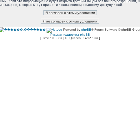
анных. Хотя эта информация не будет открыта третьим лицам без вашего разрешения,
ия хакеров, которые могут привести к несанкционированному доступу к ней.
Powered by
phpBB
® Forum Software © phpBB Grou
Русская поддержка phpBB
[ Time : 0.033s | 13 Queries | GZIP : On ]