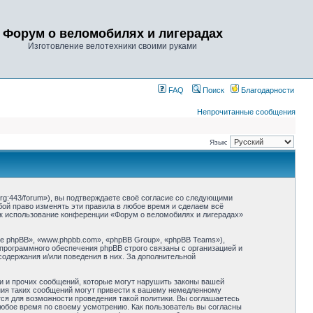
Форум о веломобилях и лигерадах
Изготовление велотехники своими руками
FAQ
Поиск
Благодарности
Непрочитанные сообщения
Язык:
rg:443/forum»), вы подтверждаете своё согласие со следующими
бой право изменять эти правила в любое время и сделаем всё
как использование конференции «Форум о веломобилях и лигерадах»
 phpBB», «www.phpbb.com», «phpBB Group», «phpBB Teams»),
 программного обеспечения phpBB строго связаны с организацией и
содержания и/или поведения в них. За дополнительной
и и прочих сообщений, которые могут нарушить законы вашей
ния таких сообщений могут привести к вашему немедленному
тся для возможности проведения такой политики. Вы соглашаетесь
любое время по своему усмотрению. Как пользователь вы согласны