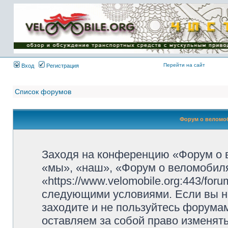
Имя пользователя:
Пароль:
{ LOG_ME_IN_SHORT
}
Перейти на сайт
Вход
Регистрация
Список форумов
Форум о веломоб
Заходя на конференцию «Форум о 
«мы», «наш», «Форум о веломобиля
«https://www.velomobile.org:443/fo
следующими условиями. Если вы не
заходите и не пользуйтесь форума
оставляем за собой право изменят