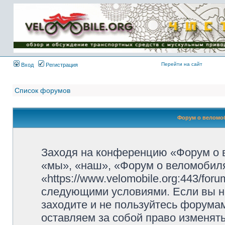
Имя пользователя:
Пароль:
{ LOG_ME_IN_SHORT
}
Перейти на сайт
Вход
Регистрация
Список форумов
Форум о веломоб
Заходя на конференцию «Форум о 
«мы», «наш», «Форум о веломобиля
«https://www.velomobile.org:443/fo
следующими условиями. Если вы не
заходите и не пользуйтесь форума
оставляем за собой право изменят