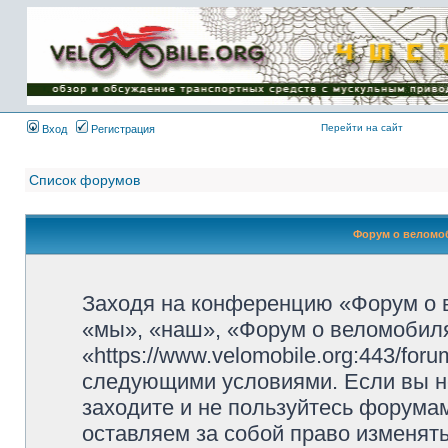
Имя пользователя:
Пароль:
{ LOG_ME_IN_SHORT
}
Перейти на сайт
Вход
Регистрация
Список форумов
Форум о веломоб
Заходя на конференцию «Форум о 
«мы», «наш», «Форум о веломобиля
«https://www.velomobile.org:443/fo
следующими условиями. Если вы не
заходите и не пользуйтесь форума
оставляем за собой право изменят