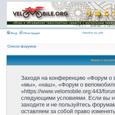
Имя пользователя:
Пароль:
{ LOG_ME_IN_SHORT
}
Перейти на сайт
Вход
Регистрация
Список форумов
Форум о веломоб
Заходя на конференцию «Форум о 
«мы», «наш», «Форум о веломобиля
«https://www.velomobile.org:443/fo
следующими условиями. Если вы не
заходите и не пользуйтесь форума
оставляем за собой право изменят