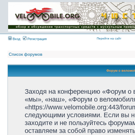
Имя пользователя:
Пароль:
{ LOG_ME_IN_SHORT
}
Перейти на сайт
Вход
Регистрация
Список форумов
Форум о веломоб
Заходя на конференцию «Форум о 
«мы», «наш», «Форум о веломобиля
«https://www.velomobile.org:443/fo
следующими условиями. Если вы не
заходите и не пользуйтесь форума
оставляем за собой право изменят