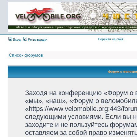
Имя пользователя:
Пароль:
{ LOG_ME_IN_SHORT
}
Перейти на сайт
Вход
Регистрация
Список форумов
Форум о веломоб
Заходя на конференцию «Форум о 
«мы», «наш», «Форум о веломобиля
«https://www.velomobile.org:443/fo
следующими условиями. Если вы не
заходите и не пользуйтесь форума
оставляем за собой право изменят