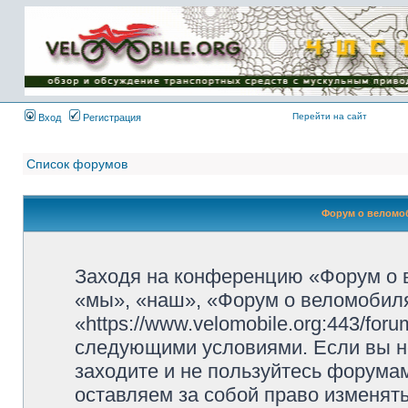
Имя пользователя:
Пароль:
{ LOG_ME_IN_SHORT
}
Перейти на сайт
Вход
Регистрация
Список форумов
Форум о веломоб
Заходя на конференцию «Форум о 
«мы», «наш», «Форум о веломобиля
«https://www.velomobile.org:443/fo
следующими условиями. Если вы не
заходите и не пользуйтесь форума
оставляем за собой право изменят