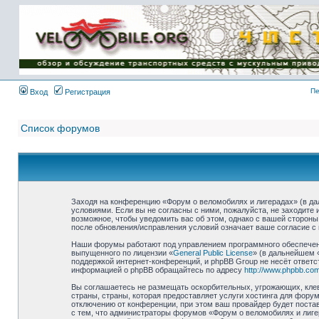
Имя пользователя:
Пароль:
{ LOG_ME_IN_SHORT
}
Пе
Вход
Регистрация
Список форумов
Заходя на конференцию «Форум о веломобилях и лигерадах» (в дал
условиями. Если вы не согласны с ними, пожалуйста, не заходите
возможное, чтобы уведомить вас об этом, однако с вашей стороны
после обновления/исправления условий означает ваше согласие с 
Наши форумы работают под управлением программного обеспечени
выпущенного по лицензии «
General Public License
» (в дальнейшем 
поддержкой интернет-конференций, и phpBB Group не несёт ответс
информацией о phpBB обращайтесь по адресу
http://www.phpbb.com
Вы соглашаетесь не размещать оскорбительных, угрожающих, клев
страны, страны, которая предоставляет услуги хостинга для фор
отключению от конференции, при этом ваш провайдер будет постав
с тем, что администраторы форумов «Форум о веломобилях и лиге