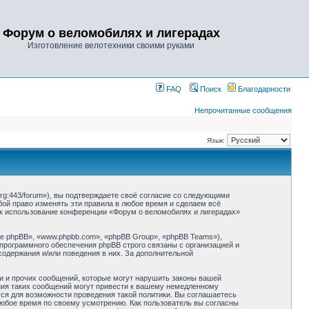
Форум о веломобилях и лигерадах
Изготовление велотехники своими руками
FAQ
Поиск
Благодарности
Непрочитанные сообщения
Язык:
rg:443/forum»), вы подтверждаете своё согласие со следующими
бой право изменять эти правила в любое время и сделаем всё
как использование конференции «Форум о веломобилях и лигерадах»
 phpBB», «www.phpbb.com», «phpBB Group», «phpBB Teams»),
 программного обеспечения phpBB строго связаны с организацией и
содержания и/или поведения в них. За дополнительной
и и прочих сообщений, которые могут нарушить законы вашей
ния таких сообщений могут привести к вашему немедленному
тся для возможности проведения такой политики. Вы соглашаетесь
любое время по своему усмотрению. Как пользователь вы согласны