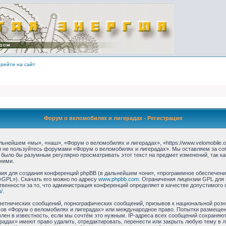
рейти на сайт
Форум о веломобилях и лигерадах - Регистрация
ьнейшем «мы», «наш», «Форум о веломобилях и лигерадах», «https://www.velomobile.o
 и не пользуйтесь форумами «Форум о веломобилях и лигерадах». Мы оставляем за со
 было бы разумным регулярно просматривать этот текст на предмет изменений, так 
ними.
я для создания конференций phpBB (в дальнейшем «они», «программное обеспечение
«GPL»). Скачать его можно по адресу
www.phpbb.com
. Ограничения лицензии GPL для
твенности за то, что администрация конференций определяет в качестве допустимого 
/
.
етнических сообщений, порнографических сообщений, призывов к национальной розн
умов «Форум о веломобилях и лигерадах» или международное право. Попытки размеще
лен в известность, если мы сочтём это нужным. IP-адреса всех сообщений сохраняю
радах» имеют право удалить, отредактировать, перенести или закрыть любую тему в 