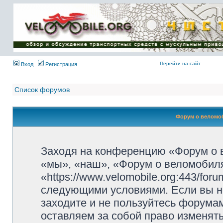
Имя пользователя:
Пароль:
{ LOG_ME_IN_SHORT
}
Перейти на сайт
Вход
Регистрация
Список форумов
Форум о веломоб
Заходя на конференцию «Форум о 
«мы», «наш», «Форум о веломобиля
«https://www.velomobile.org:443/fo
следующими условиями. Если вы не
заходите и не пользуйтесь форума
оставляем за собой право изменят