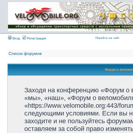
Имя пользователя:
Пароль:
{ LOG_ME_IN_SHORT
}
Перейти на сайт
Вход
Регистрация
Список форумов
Форум о веломоб
Заходя на конференцию «Форум о 
«мы», «наш», «Форум о веломобиля
«https://www.velomobile.org:443/fo
следующими условиями. Если вы не
заходите и не пользуйтесь форума
оставляем за собой право изменят