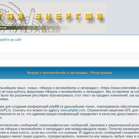
рейти на сайт
Форум о веломобилях и лигерадах - Регистрация
ьнейшем «мы», «наш», «Форум о веломобилях и лигерадах», «https://www.velomobile.o
 и не пользуйтесь форумами «Форум о веломобилях и лигерадах». Мы оставляем за со
 было бы разумным регулярно просматривать этот текст на предмет изменений, так 
ними.
я для создания конференций phpBB (в дальнейшем «они», «программное обеспечение
«GPL»). Скачать его можно по адресу
www.phpbb.com
. Ограничения лицензии GPL для
твенности за то, что администрация конференций определяет в качестве допустимого 
/
.
етнических сообщений, порнографических сообщений, призывов к национальной розн
умов «Форум о веломобилях и лигерадах» или международное право. Попытки размеще
лен в известность, если мы сочтём это нужным. IP-адреса всех сообщений сохраняю
радах» имеют право удалить, отредактировать, перенести или закрыть любую тему в 