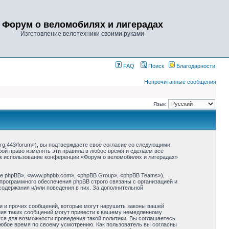
Форум о веломобилях и лигерадах
Изготовление велотехники своими руками
FAQ
Поиск
Благодарности
Непрочитанные сообщения
Язык:
rg:443/forum»), вы подтверждаете своё согласие со следующими
бой право изменять эти правила в любое время и сделаем всё
как использование конференции «Форум о веломобилях и лигерадах»
 phpBB», «www.phpbb.com», «phpBB Group», «phpBB Teams»),
 программного обеспечения phpBB строго связаны с организацией и
содержания и/или поведения в них. За дополнительной
и и прочих сообщений, которые могут нарушить законы вашей
ния таких сообщений могут привести к вашему немедленному
тся для возможности проведения такой политики. Вы соглашаетесь
любое время по своему усмотрению. Как пользователь вы согласны