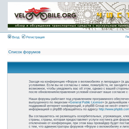
Имя пользователя:
Пароль:
{ LOG_ME_IN_SHORT
}
Пе
Вход
Регистрация
Список форумов
Заходя на конференцию «Форум о веломобилях и лигерадах» (в дал
условиями. Если вы не согласны с ними, пожалуйста, не заходите
возможное, чтобы уведомить вас об этом, однако с вашей стороны
после обновления/исправления условий означает ваше согласие с 
Наши форумы работают под управлением программного обеспечени
выпущенного по лицензии «
General Public License
» (в дальнейшем 
поддержкой интернет-конференций, и phpBB Group не несёт ответс
информацией о phpBB обращайтесь по адресу
http://www.phpbb.com
Вы соглашаетесь не размещать оскорбительных, угрожающих, клев
страны, страны, которая предоставляет услуги хостинга для фор
отключению от конференции, при этом ваш провайдер будет постав
с тем, что администраторы форумов «Форум о веломобилях и лиге