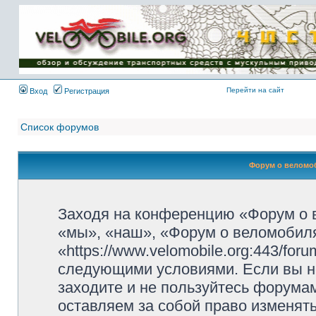
Имя пользователя:
Пароль:
{ LOG_ME_IN_SHORT
}
Перейти на сайт
Вход
Регистрация
Список форумов
Форум о веломоб
Заходя на конференцию «Форум о 
«мы», «наш», «Форум о веломобиля
«https://www.velomobile.org:443/fo
следующими условиями. Если вы не
заходите и не пользуйтесь форума
оставляем за собой право изменят