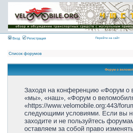
Имя пользователя:
Пароль:
{ LOG_ME_IN_SHORT
}
Перейти на сайт
Вход
Регистрация
Список форумов
Форум о веломоб
Заходя на конференцию «Форум о 
«мы», «наш», «Форум о веломобиля
«https://www.velomobile.org:443/fo
следующими условиями. Если вы не
заходите и не пользуйтесь форума
оставляем за собой право изменят