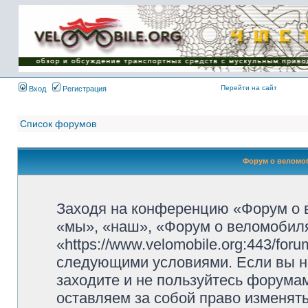
Имя пользователя:
Пароль:
{ LOG_ME_IN_SHORT
}
Перейти на сайт
Вход
Регистрация
Список форумов
Форум о веломоб
Заходя на конференцию «Форум о 
«мы», «наш», «Форум о веломобиля
«https://www.velomobile.org:443/fo
следующими условиями. Если вы не
заходите и не пользуйтесь форума
оставляем за собой право изменят