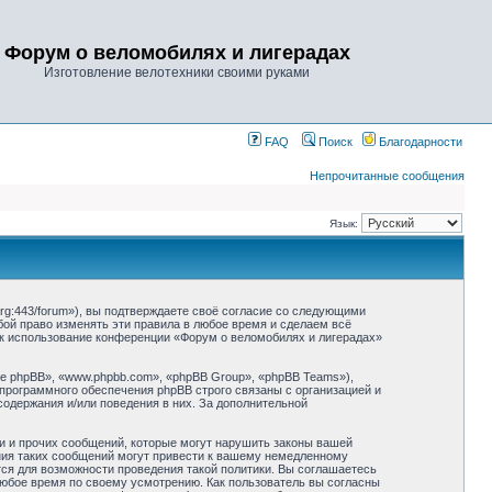
Форум о веломобилях и лигерадах
Изготовление велотехники своими руками
FAQ
Поиск
Благодарности
Непрочитанные сообщения
Язык:
rg:443/forum»), вы подтверждаете своё согласие со следующими
бой право изменять эти правила в любое время и сделаем всё
как использование конференции «Форум о веломобилях и лигерадах»
 phpBB», «www.phpbb.com», «phpBB Group», «phpBB Teams»),
 программного обеспечения phpBB строго связаны с организацией и
содержания и/или поведения в них. За дополнительной
и и прочих сообщений, которые могут нарушить законы вашей
ния таких сообщений могут привести к вашему немедленному
тся для возможности проведения такой политики. Вы соглашаетесь
любое время по своему усмотрению. Как пользователь вы согласны