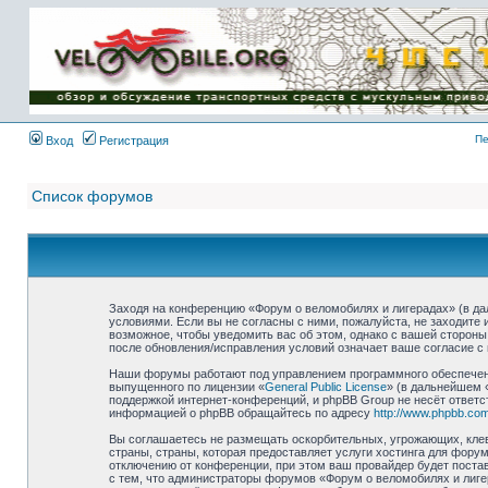
Имя пользователя:
Пароль:
{ LOG_ME_IN_SHORT
}
Пе
Вход
Регистрация
Список форумов
Заходя на конференцию «Форум о веломобилях и лигерадах» (в дал
условиями. Если вы не согласны с ними, пожалуйста, не заходите
возможное, чтобы уведомить вас об этом, однако с вашей стороны
после обновления/исправления условий означает ваше согласие с 
Наши форумы работают под управлением программного обеспечени
выпущенного по лицензии «
General Public License
» (в дальнейшем 
поддержкой интернет-конференций, и phpBB Group не несёт ответс
информацией о phpBB обращайтесь по адресу
http://www.phpbb.com
Вы соглашаетесь не размещать оскорбительных, угрожающих, клев
страны, страны, которая предоставляет услуги хостинга для фор
отключению от конференции, при этом ваш провайдер будет постав
с тем, что администраторы форумов «Форум о веломобилях и лиге