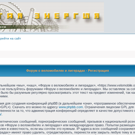
рейти на сайт
Форум о веломобилях и лигерадах - Регистрация
ьнейшем «мы», «наш», «Форум о веломобилях и лигерадах», «https://www.velomobile.o
 и не пользуйтесь форумами «Форум о веломобилях и лигерадах». Мы оставляем за со
 было бы разумным регулярно просматривать этот текст на предмет изменений, так 
ними.
я для создания конференций phpBB (в дальнейшем «они», «программное обеспечение
«GPL»). Скачать его можно по адресу
www.phpbb.com
. Ограничения лицензии GPL для
твенности за то, что администрация конференций определяет в качестве допустимого 
/
.
етнических сообщений, порнографических сообщений, призывов к национальной розн
умов «Форум о веломобилях и лигерадах» или международное право. Попытки размеще
лен в известность, если мы сочтём это нужным. IP-адреса всех сообщений сохраняю
радах» имеют право удалить, отредактировать, перенести или закрыть любую тему в 