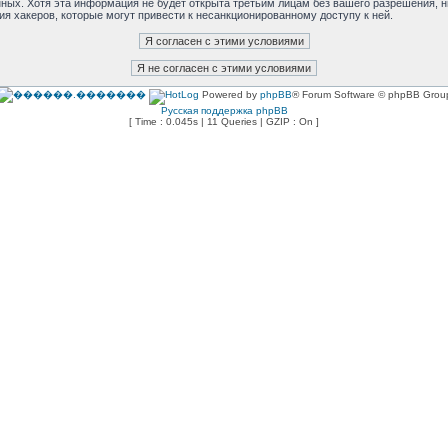
анных. Хотя эта информация не будет открыта третьим лицам без вашего разрешения,
ия хакеров, которые могут привести к несанкционированному доступу к ней.
Powered by
phpBB
® Forum Software © phpBB Grou
Русская поддержка phpBB
[ Time : 0.045s | 11 Queries | GZIP : On ]