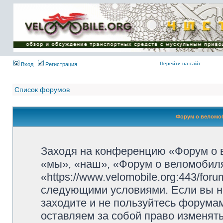
Имя пользователя:
Пароль:
{ LOG_ME_IN_SHORT
}
Перейти на сайт
Вход
Регистрация
Список форумов
Форум о веломоб
Заходя на конференцию «Форум о 
«мы», «наш», «Форум о веломобиля
«https://www.velomobile.org:443/fo
следующими условиями. Если вы не
заходите и не пользуйтесь форума
оставляем за собой право изменят