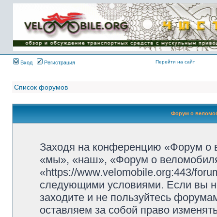
Имя пользователя:
Пароль:
{ LOG_ME_IN_SHORT
}
Перейти на сайт
Вход
Регистрация
Список форумов
Форум о веломоб
Заходя на конференцию «Форум о 
«мы», «наш», «Форум о веломобиля
«https://www.velomobile.org:443/fo
следующими условиями. Если вы не
заходите и не пользуйтесь форума
оставляем за собой право изменят