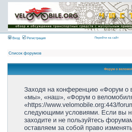
Имя пользователя:
Пароль:
{ LOG_ME_IN_SHORT
}
Перейти на сайт
Вход
Регистрация
Список форумов
Форум о веломоб
Заходя на конференцию «Форум о 
«мы», «наш», «Форум о веломобиля
«https://www.velomobile.org:443/fo
следующими условиями. Если вы не
заходите и не пользуйтесь форума
оставляем за собой право изменят