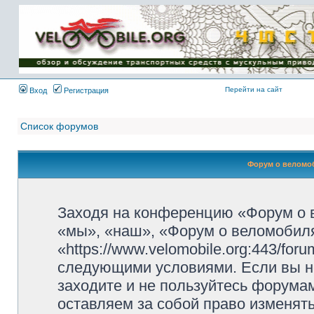
Имя пользователя:
Пароль:
{ LOG_ME_IN_SHORT
}
Перейти на сайт
Вход
Регистрация
Список форумов
Форум о веломоб
Заходя на конференцию «Форум о 
«мы», «наш», «Форум о веломобиля
«https://www.velomobile.org:443/fo
следующими условиями. Если вы не
заходите и не пользуйтесь форума
оставляем за собой право изменят