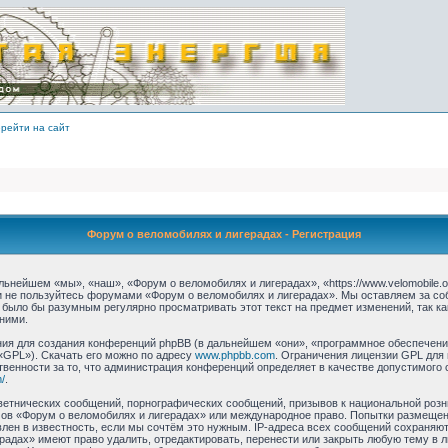
рейти на сайт
Форум о веломобилях и лигерадах - Регистрация
ьнейшем «мы», «наш», «Форум о веломобилях и лигерадах», «https://www.velomobile.o
 и не пользуйтесь форумами «Форум о веломобилях и лигерадах». Мы оставляем за со
 было бы разумным регулярно просматривать этот текст на предмет изменений, так 
ними.
я для создания конференций phpBB (в дальнейшем «они», «программное обеспечение
«GPL»). Скачать его можно по адресу
www.phpbb.com
. Ограничения лицензии GPL для
твенности за то, что администрация конференций определяет в качестве допустимого 
/
.
етнических сообщений, порнографических сообщений, призывов к национальной розн
умов «Форум о веломобилях и лигерадах» или международное право. Попытки размеще
лен в известность, если мы сочтём это нужным. IP-адреса всех сообщений сохраняю
радах» имеют право удалить, отредактировать, перенести или закрыть любую тему в 