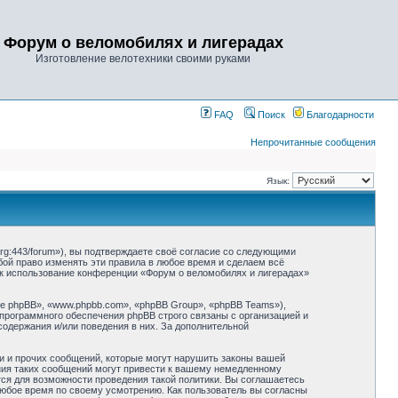
Форум о веломобилях и лигерадах
Изготовление велотехники своими руками
FAQ
Поиск
Благодарности
Непрочитанные сообщения
Язык:
rg:443/forum»), вы подтверждаете своё согласие со следующими
бой право изменять эти правила в любое время и сделаем всё
как использование конференции «Форум о веломобилях и лигерадах»
 phpBB», «www.phpbb.com», «phpBB Group», «phpBB Teams»),
 программного обеспечения phpBB строго связаны с организацией и
содержания и/или поведения в них. За дополнительной
и и прочих сообщений, которые могут нарушить законы вашей
ния таких сообщений могут привести к вашему немедленному
тся для возможности проведения такой политики. Вы соглашаетесь
любое время по своему усмотрению. Как пользователь вы согласны