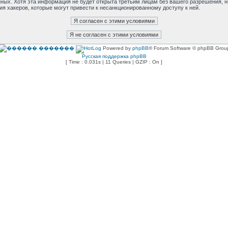
анных. Хотя эта информация не будет открыта третьим лицам без вашего разрешения,
ия хакеров, которые могут привести к несанкционированному доступу к ней.
Powered by
phpBB
® Forum Software © phpBB Grou
Русская поддержка phpBB
[ Time : 0.031s | 11 Queries | GZIP : On ]