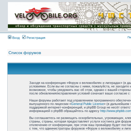
Имя пользователя:
Пароль:
{ LOG_ME_IN_SHORT
}
Пе
Вход
Регистрация
Список форумов
Заходя на конференцию «Форум о веломобилях и лигерадах» (в дал
условиями. Если вы не согласны с ними, пожалуйста, не заходите
возможное, чтобы уведомить вас об этом, однако с вашей стороны
после обновления/исправления условий означает ваше согласие с 
Наши форумы работают под управлением программного обеспечени
выпущенного по лицензии «
General Public License
» (в дальнейшем 
поддержкой интернет-конференций, и phpBB Group не несёт ответс
информацией о phpBB обращайтесь по адресу
http://www.phpbb.com
Вы соглашаетесь не размещать оскорбительных, угрожающих, клев
страны, страны, которая предоставляет услуги хостинга для фор
отключению от конференции, при этом ваш провайдер будет постав
с тем, что администраторы форумов «Форум о веломобилях и лиге