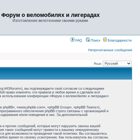
Форум о веломобилях и лигерадах
Изготовление велотехники своими руками
FAQ
Поиск
Благодарности
Непрочитанные сообщения
Язык:
rg:443/forum»), вы подтверждаете своё согласие со следующими
бой право изменять эти правила в любое время и сделаем всё
как использование конференции «Форум о веломобилях и лигерадах»
 phpBB», «www.phpbb.com», «phpBB Group», «phpBB Teams»),
 программного обеспечения phpBB строго связаны с организацией и
содержания и/или поведения в них. За дополнительной
и и прочих сообщений, которые могут нарушить законы вашей
ния таких сообщений могут привести к вашему немедленному
тся для возможности проведения такой политики. Вы соглашаетесь
любое время по своему усмотрению. Как пользователь вы согласны