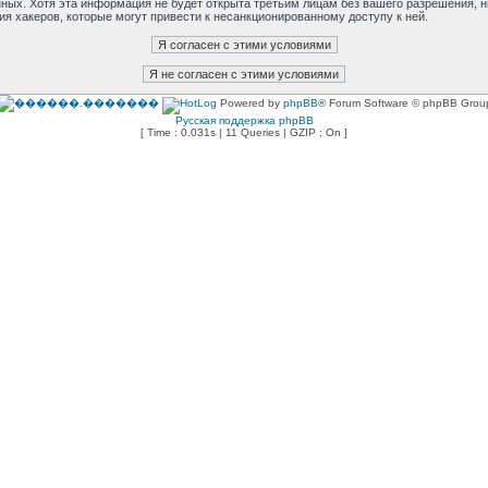
анных. Хотя эта информация не будет открыта третьим лицам без вашего разрешения,
ия хакеров, которые могут привести к несанкционированному доступу к ней.
Powered by
phpBB
® Forum Software © phpBB Grou
Русская поддержка phpBB
[ Time : 0.031s | 11 Queries | GZIP : On ]