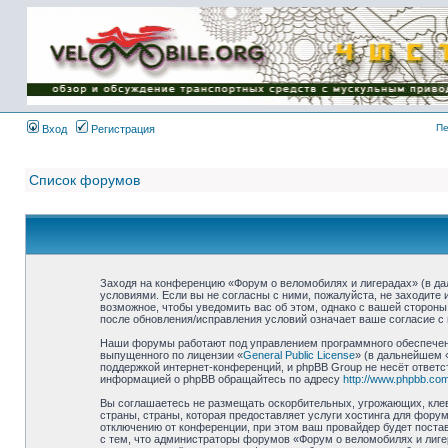
Имя пользователя:
Пароль:
{ LOG_ME_IN_SHORT
}
Пе
Вход
Регистрация
Список форумов
Заходя на конференцию «Форум о веломобилях и лигерадах» (в дал
условиями. Если вы не согласны с ними, пожалуйста, не заходите
возможное, чтобы уведомить вас об этом, однако с вашей стороны
после обновления/исправления условий означает ваше согласие с 
Наши форумы работают под управлением программного обеспечени
выпущенного по лицензии «
General Public License
» (в дальнейшем 
поддержкой интернет-конференций, и phpBB Group не несёт ответс
информацией о phpBB обращайтесь по адресу
http://www.phpbb.com
Вы соглашаетесь не размещать оскорбительных, угрожающих, клев
страны, страны, которая предоставляет услуги хостинга для фор
отключению от конференции, при этом ваш провайдер будет постав
с тем, что администраторы форумов «Форум о веломобилях и лиге