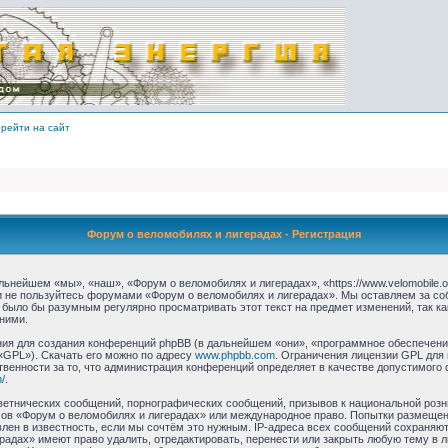
рейти на сайт
Форум о веломобилях и лигерадах - Регистрация
ьнейшем «мы», «наш», «Форум о веломобилях и лигерадах», «https://www.velomobile.o
 и не пользуйтесь форумами «Форум о веломобилях и лигерадах». Мы оставляем за со
 было бы разумным регулярно просматривать этот текст на предмет изменений, так 
ними.
я для создания конференций phpBB (в дальнейшем «они», «программное обеспечение
«GPL»). Скачать его можно по адресу
www.phpbb.com
. Ограничения лицензии GPL для
твенности за то, что администрация конференций определяет в качестве допустимого 
/
.
етнических сообщений, порнографических сообщений, призывов к национальной розн
умов «Форум о веломобилях и лигерадах» или международное право. Попытки размеще
лен в известность, если мы сочтём это нужным. IP-адреса всех сообщений сохраняю
радах» имеют право удалить, отредактировать, перенести или закрыть любую тему в 