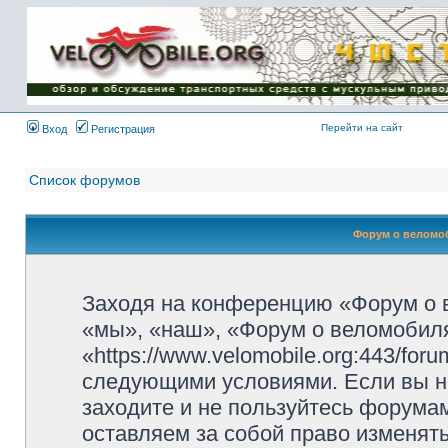
Имя пользователя:
Пароль:
{ LOG_ME_IN_SHORT
}
Перейти на сайт
Вход
Регистрация
Список форумов
Форум о веломоб
Заходя на конференцию «Форум о 
«мы», «наш», «Форум о веломобиля
«https://www.velomobile.org:443/fo
следующими условиями. Если вы не
заходите и не пользуйтесь форума
оставляем за собой право изменят