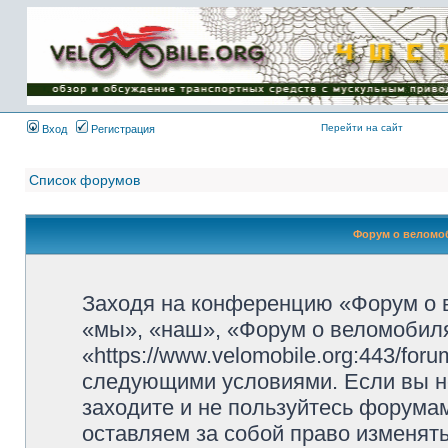
Имя пользователя:
Пароль:
{ LOG_ME_IN_SHORT
}
Перейти на сайт
Вход
Регистрация
Список форумов
Форум о веломоб
Заходя на конференцию «Форум о 
«мы», «наш», «Форум о веломобиля
«https://www.velomobile.org:443/fo
следующими условиями. Если вы не
заходите и не пользуйтесь форума
оставляем за собой право изменят