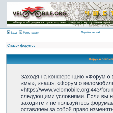
Имя пользователя:
Пароль:
{ LOG_ME_IN_SHORT
}
Перейти на сайт
Вход
Регистрация
Список форумов
Форум о веломоб
Заходя на конференцию «Форум о 
«мы», «наш», «Форум о веломобиля
«https://www.velomobile.org:443/fo
следующими условиями. Если вы не
заходите и не пользуйтесь форума
оставляем за собой право изменят