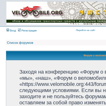
Имя пользователя:
Пароль:
{ LOG_ME_IN_SHORT
}
Перейти на сайт
Вход
Регистрация
Список форумов
Форум о веломоб
Заходя на конференцию «Форум о 
«мы», «наш», «Форум о веломобиля
«https://www.velomobile.org:443/fo
следующими условиями. Если вы не
заходите и не пользуйтесь форума
оставляем за собой право изменят