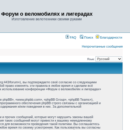
Форум о веломобилях и лигерадах
Изготовление велотехники своими руками
FAQ
Поиск
Благодарности
Непрочитанные сообщения
Язык:
rg:443/forum»), вы подтверждаете своё согласие со следующими
бой право изменять эти правила в любое время и сделаем всё
как использование конференции «Форум о веломобилях и лигерадах»
 phpBB», «www.phpbb.com», «phpBB Group», «phpBB Teams»),
 программного обеспечения phpBB строго связаны с организацией и
содержания и/или поведения в них. За дополнительной
и и прочих сообщений, которые могут нарушить законы вашей
ния таких сообщений могут привести к вашему немедленному
тся для возможности проведения такой политики. Вы соглашаетесь
любое время по своему усмотрению. Как пользователь вы согласны