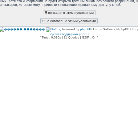
анных. Хотя эта информация не будет открыта третьим лицам без вашего разрешения,
ия хакеров, которые могут привести к несанкционированному доступу к ней.
Powered by
phpBB
® Forum Software © phpBB Grou
Русская поддержка phpBB
[ Time : 0.030s | 11 Queries | GZIP : On ]