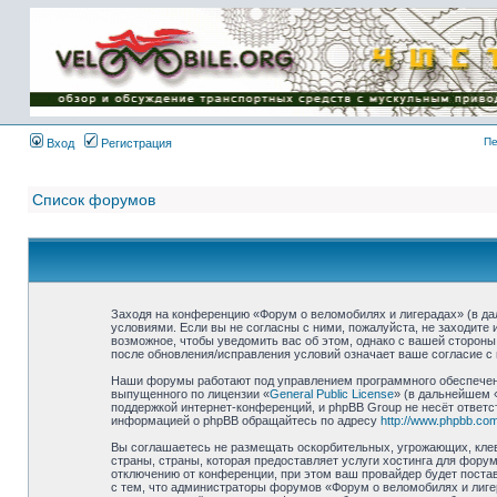
Имя пользователя:
Пароль:
{ LOG_ME_IN_SHORT
}
Пе
Вход
Регистрация
Список форумов
Заходя на конференцию «Форум о веломобилях и лигерадах» (в дал
условиями. Если вы не согласны с ними, пожалуйста, не заходите
возможное, чтобы уведомить вас об этом, однако с вашей стороны
после обновления/исправления условий означает ваше согласие с 
Наши форумы работают под управлением программного обеспечени
выпущенного по лицензии «
General Public License
» (в дальнейшем 
поддержкой интернет-конференций, и phpBB Group не несёт ответс
информацией о phpBB обращайтесь по адресу
http://www.phpbb.com
Вы соглашаетесь не размещать оскорбительных, угрожающих, клев
страны, страны, которая предоставляет услуги хостинга для фор
отключению от конференции, при этом ваш провайдер будет постав
с тем, что администраторы форумов «Форум о веломобилях и лиге