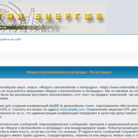
рейти на сайт
Форум о веломобилях и лигерадах - Регистрация
ьнейшем «мы», «наш», «Форум о веломобилях и лигерадах», «https://www.velomobile.o
 и не пользуйтесь форумами «Форум о веломобилях и лигерадах». Мы оставляем за со
 было бы разумным регулярно просматривать этот текст на предмет изменений, так 
ними.
я для создания конференций phpBB (в дальнейшем «они», «программное обеспечение
«GPL»). Скачать его можно по адресу
www.phpbb.com
. Ограничения лицензии GPL для
твенности за то, что администрация конференций определяет в качестве допустимого 
/
.
етнических сообщений, порнографических сообщений, призывов к национальной розн
умов «Форум о веломобилях и лигерадах» или международное право. Попытки размеще
лен в известность, если мы сочтём это нужным. IP-адреса всех сообщений сохраняю
радах» имеют право удалить, отредактировать, перенести или закрыть любую тему в 