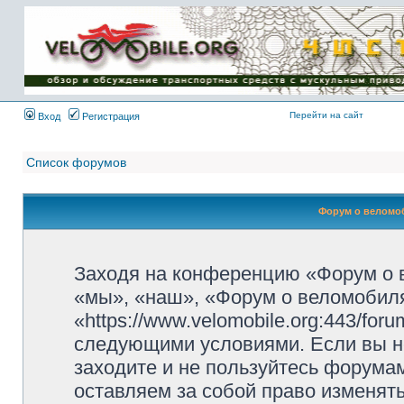
Имя пользователя:
Пароль:
{ LOG_ME_IN_SHORT
}
Перейти на сайт
Вход
Регистрация
Список форумов
Форум о веломоб
Заходя на конференцию «Форум о 
«мы», «наш», «Форум о веломобиля
«https://www.velomobile.org:443/fo
следующими условиями. Если вы не
заходите и не пользуйтесь форума
оставляем за собой право изменят