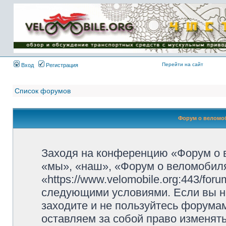
Имя пользователя:
Пароль:
{ LOG_ME_IN_SHORT
}
Перейти на сайт
Вход
Регистрация
Список форумов
Форум о веломоб
Заходя на конференцию «Форум о 
«мы», «наш», «Форум о веломобиля
«https://www.velomobile.org:443/fo
следующими условиями. Если вы не
заходите и не пользуйтесь форума
оставляем за собой право изменят