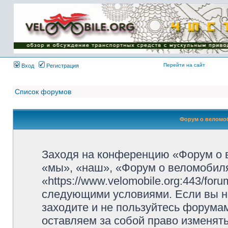
Имя пользователя:
Пароль:
{ LOG_ME_IN_SHORT
}
Перейти на сайт
Вход
Регистрация
Список форумов
Форум о веломоб
Заходя на конференцию «Форум о 
«мы», «наш», «Форум о веломобиля
«https://www.velomobile.org:443/fo
следующими условиями. Если вы не
заходите и не пользуйтесь форума
оставляем за собой право изменят