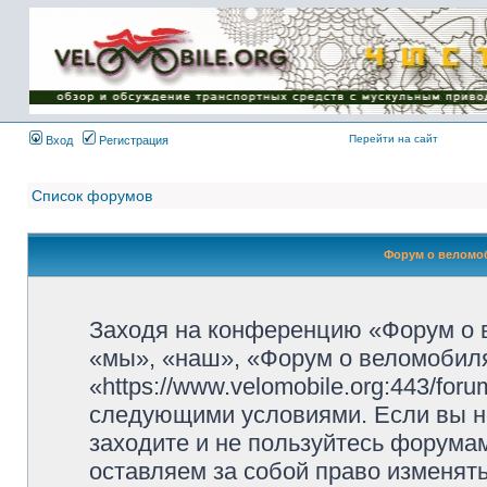
Имя пользователя:
Пароль:
{ LOG_ME_IN_SHORT
}
Перейти на сайт
Вход
Регистрация
Список форумов
Форум о веломоб
Заходя на конференцию «Форум о 
«мы», «наш», «Форум о веломобиля
«https://www.velomobile.org:443/fo
следующими условиями. Если вы не
заходите и не пользуйтесь форума
оставляем за собой право изменят