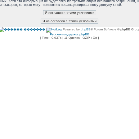
анных. Хотя эта информация не будет открыта третьим лицам без вашего разрешения,
ия хакеров, которые могут привести к несанкционированному доступу к ней.
Powered by
phpBB
® Forum Software © phpBB Grou
Русская поддержка phpBB
[ Time : 0.037s | 11 Queries | GZIP : On ]