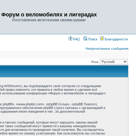
Форум о веломобилях и лигерадах
Изготовление велотехники своими руками
FAQ
Поиск
Благодарности
Непрочитанные сообщения
Язык:
rg:443/forum»), вы подтверждаете своё согласие со следующими
бой право изменять эти правила в любое время и сделаем всё
как использование конференции «Форум о веломобилях и лигерадах»
 phpBB», «www.phpbb.com», «phpBB Group», «phpBB Teams»),
 программного обеспечения phpBB строго связаны с организацией и
содержания и/или поведения в них. За дополнительной
и и прочих сообщений, которые могут нарушить законы вашей
ния таких сообщений могут привести к вашему немедленному
тся для возможности проведения такой политики. Вы соглашаетесь
любое время по своему усмотрению. Как пользователь вы согласны