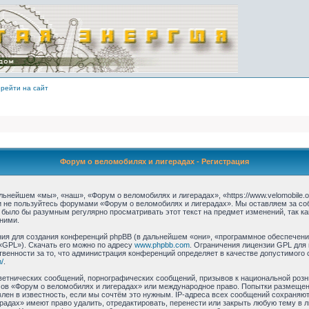
рейти на сайт
Форум о веломобилях и лигерадах - Регистрация
ьнейшем «мы», «наш», «Форум о веломобилях и лигерадах», «https://www.velomobile.o
 и не пользуйтесь форумами «Форум о веломобилях и лигерадах». Мы оставляем за со
 было бы разумным регулярно просматривать этот текст на предмет изменений, так 
ними.
я для создания конференций phpBB (в дальнейшем «они», «программное обеспечение
«GPL»). Скачать его можно по адресу
www.phpbb.com
. Ограничения лицензии GPL для
твенности за то, что администрация конференций определяет в качестве допустимого 
/
.
етнических сообщений, порнографических сообщений, призывов к национальной розн
умов «Форум о веломобилях и лигерадах» или международное право. Попытки размеще
лен в известность, если мы сочтём это нужным. IP-адреса всех сообщений сохраняю
радах» имеют право удалить, отредактировать, перенести или закрыть любую тему в 