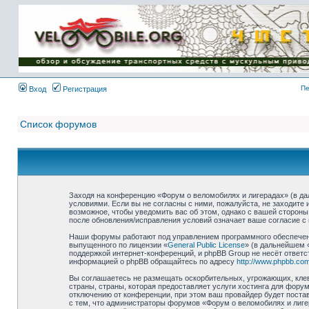
Имя пользователя:
Пароль:
{ LOG_ME_IN_SHORT
}
Пе
Вход
Регистрация
Список форумов
Заходя на конференцию «Форум о веломобилях и лигерадах» (в дал
условиями. Если вы не согласны с ними, пожалуйста, не заходите
возможное, чтобы уведомить вас об этом, однако с вашей стороны
после обновления/исправления условий означает ваше согласие с 
Наши форумы работают под управлением программного обеспечени
выпущенного по лицензии «
General Public License
» (в дальнейшем 
поддержкой интернет-конференций, и phpBB Group не несёт ответс
информацией о phpBB обращайтесь по адресу
http://www.phpbb.com
Вы соглашаетесь не размещать оскорбительных, угрожающих, клев
страны, страны, которая предоставляет услуги хостинга для фор
отключению от конференции, при этом ваш провайдер будет постав
с тем, что администраторы форумов «Форум о веломобилях и лиге