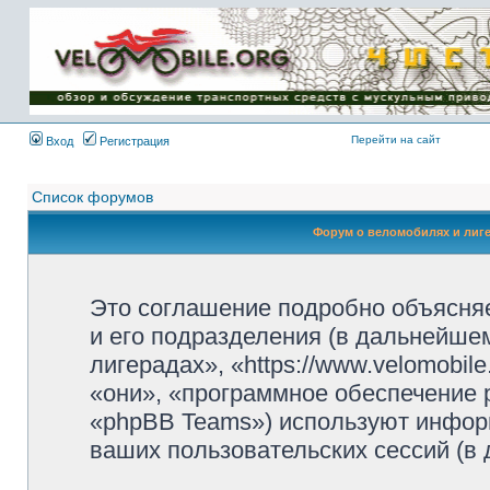
Имя пользователя:
Пароль:
{ LOG_ME_IN_SHORT
}
Перейти на сайт
Вход
Регистрация
Список форумов
Форум о веломобилях и лиг
Это соглашение подробно объясняе
и его подразделения (в дальнейше
лигерадах», «https://www.velomobil
«они», «программное обеспечение 
«phpBB Teams») используют инфор
ваших пользовательских сессий (