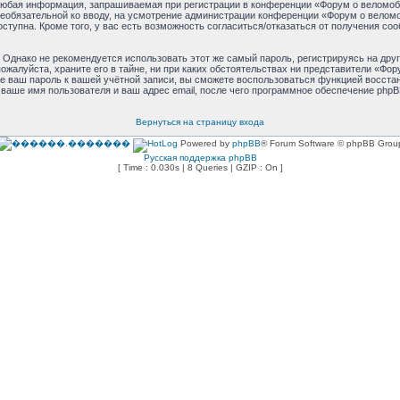
юбая информация, запрашиваемая при регистрации в конференции «Форум о веломоби
и необязательной ко вводу, на усмотрение администрации конференции «Форум о велом
оступна. Кроме того, у вас есть возможность согласиться/отказаться от получения 
днако не рекомендуется использовать этот же самый пароль, регистрируясь на друг
жалуйста, храните его в тайне, ни при каких обстоятельствах ни представители «Фору
ете ваш пароль к вашей учётной записи, вы сможете воспользоваться функцией восст
аше имя пользователя и ваш адрес email, после чего программное обеспечение phpB
Вернуться на страницу входа
Powered by
phpBB
® Forum Software © phpBB Grou
Русская поддержка phpBB
[ Time : 0.030s | 8 Queries | GZIP : On ]