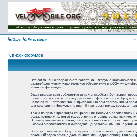
Имя пользователя:
Пароль:
{ LOG_ME_IN_SHORT
}
Пе
Вход
Регистрация
Список форумов
Это соглашение подробно объясняет, как «Форум о веломобилях и л
дальнейшем «они», «программное обеспечение phpBB», «www.phpb
«ваша информация»).
Ваша информация собирается двумя способами. Во-первых, просм
файлы, загружаемые в папку временных файлов вашего браузера).
«session-id»), автоматически присвоенные вам программным обесп
для хранения информации о прочтённых вами темах, повышая так
Также во время просмотра конференции «Форум о веломобилях и л
целью которого является рассмотрение страниц, созданных искл
Этими данными могут быть, но не исчерпываются, следующие дан
«Форум о веломобилях и лигерадах» (в дальнейшем «ваша учётная
Ваша учётная запись будет содержать, как минимум, однозначно 
реальный адрес email (в дальнейшем «ваш адрес email»). Ваша и