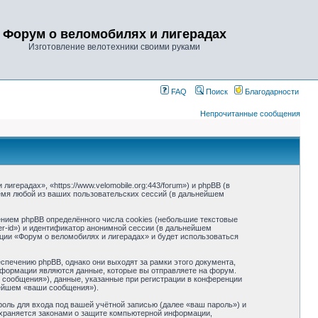
Форум о веломобилях и лигерадах
Изготовление велотехники своими руками
FAQ
Поиск
Благодарности
Непрочитанные сообщения
герадах», «https://www.velomobile.org:443/forum») и phpBB (в
мя любой из ваших пользовательских сессий (в дальнейшем
нием phpBB определённого числа cookies (небольшие текстовые
r-id») и идентификатор анонимной сессии (в дальнейшем
ции «Форум о веломобилях и лигерадах» и будет использоваться
печению phpBB, однако они выходят за рамки этого документа,
формации являются данные, которые вы отправляете на форум.
сообщения»), данные, указанные при регистрации в конференции
нейшем «ваши сообщения»).
оль для входа под вашей учётной записью (далее «ваш пароль») и
охраняется законами о защите компьютерной информации,