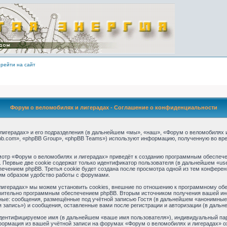
рейти на сайт
Форум о веломобилях и лигерадах - Соглашение о конфиденциальности
игерадах» и его подразделения (в дальнейшем «мы», «наш», «Форум о веломобилях и ли
b.com», «phpBB Group», «phpBB Teams») используют информацию, полученную во вре
отр «Форум о веломобилях и лигерадах» приведёт к созданию программным обеспече
 Первые две cookie содержат только идентификатор пользователя (в дальнейшем «use
ечением phpBB. Третья cookie будет создана после просмотра одной из тем конферен
им образом удобство работы с форумами.
игерадах» мы можем установить cookies, внешние по отношению к программному обес
ючительно программным обеспечением phpBB. Вторым источником получения вашей ин
ные: сообщения, размещённые под учётной записью Гостя (в дальнейшем «анонимные 
 запись») и сообщения, оставленные вами после регистрации и авторизации (в даль
идентифицируемое имя (в дальнейшем «ваше имя пользователя»), индивидуальный пар
нформация из вашей учётной записи на форумах «Форум о веломобилях и лигерадах» 