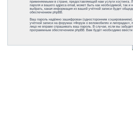
применяемыми в стране, предоставляющей нам услуги хостинга. Л
пароля и вашего адреса email, может быть как необходимой, так 
выбрать, какая информация из вашей учётной записи будет общед
обеспечением phpBB.
Ваш пароль надёжно зашифрован (односторонним хэшированием). О
учётной записи на форумах «Форум о веломобилях и лигерадах», по
лицо не вправе спрашивать ваш пароль. В случае, если вы забуд
программным обеспечением phpBB. Вам будет необходимо ввести в