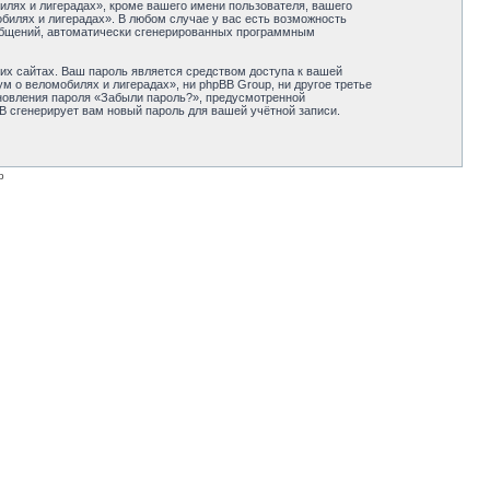
лях и лигерадах», кроме вашего имени пользователя, вашего
обилях и лигерадах». В любом случае у вас есть возможность
сообщений, автоматически сгенерированных программным
их сайтах. Ваш пароль является средством доступа к вашей
м о веломобилях и лигерадах», ни phpBB Group, ни другое третье
ановления пароля «Забыли пароль?», предусмотренной
B сгенерирует вам новый пароль для вашей учётной записи.
p