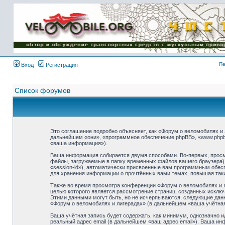
Имя пользователя:
Пароль:
{ LOG_ME_IN_SHORT
}
Пе
Вход
Регистрация
Список форумов
Это соглашение подробно объясняет, как «Форум о веломобилях и л
дальнейшем «они», «программное обеспечение phpBB», «www.phpb
«ваша информация»).
Ваша информация собирается двумя способами. Во-первых, просм
файлы, загружаемые в папку временных файлов вашего браузера).
«session-id»), автоматически присвоенные вам программным обесп
для хранения информации о прочтённых вами темах, повышая так
Также во время просмотра конференции «Форум о веломобилях и л
целью которого является рассмотрение страниц, созданных искл
Этими данными могут быть, но не исчерпываются, следующие дан
«Форум о веломобилях и лигерадах» (в дальнейшем «ваша учётная
Ваша учётная запись будет содержать, как минимум, однозначно 
реальный адрес email (в дальнейшем «ваш адрес email»). Ваша и