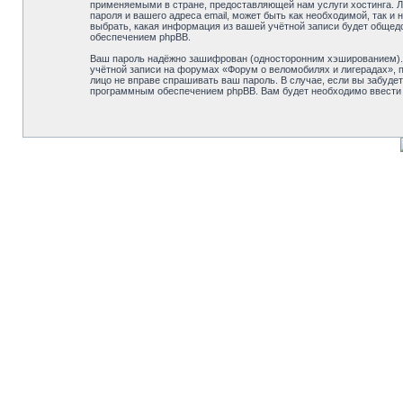
применяемыми в стране, предоставляющей нам услуги хостинга. Л
пароля и вашего адреса email, может быть как необходимой, так 
выбрать, какая информация из вашей учётной записи будет общед
обеспечением phpBB.
Ваш пароль надёжно зашифрован (односторонним хэшированием). О
учётной записи на форумах «Форум о веломобилях и лигерадах», по
лицо не вправе спрашивать ваш пароль. В случае, если вы забуд
программным обеспечением phpBB. Вам будет необходимо ввести в