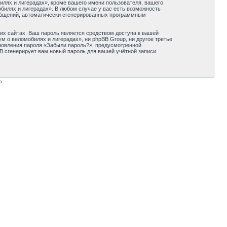
лях и лигерадах», кроме вашего имени пользователя, вашего
обилях и лигерадах». В любом случае у вас есть возможность
сообщений, автоматически сгенерированных программным
их сайтах. Ваш пароль является средством доступа к вашей
м о веломобилях и лигерадах», ни phpBB Group, ни другое третье
ановления пароля «Забыли пароль?», предусмотренной
B сгенерирует вам новый пароль для вашей учётной записи.
p