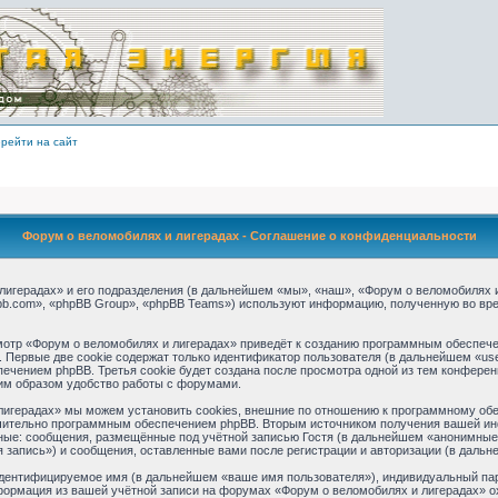
рейти на сайт
Форум о веломобилях и лигерадах - Соглашение о конфиденциальности
игерадах» и его подразделения (в дальнейшем «мы», «наш», «Форум о веломобилях и ли
b.com», «phpBB Group», «phpBB Teams») используют информацию, полученную во вре
отр «Форум о веломобилях и лигерадах» приведёт к созданию программным обеспече
 Первые две cookie содержат только идентификатор пользователя (в дальнейшем «use
ечением phpBB. Третья cookie будет создана после просмотра одной из тем конферен
им образом удобство работы с форумами.
игерадах» мы можем установить cookies, внешние по отношению к программному обес
ючительно программным обеспечением phpBB. Вторым источником получения вашей ин
ные: сообщения, размещённые под учётной записью Гостя (в дальнейшем «анонимные 
 запись») и сообщения, оставленные вами после регистрации и авторизации (в даль
идентифицируемое имя (в дальнейшем «ваше имя пользователя»), индивидуальный пар
нформация из вашей учётной записи на форумах «Форум о веломобилях и лигерадах» 