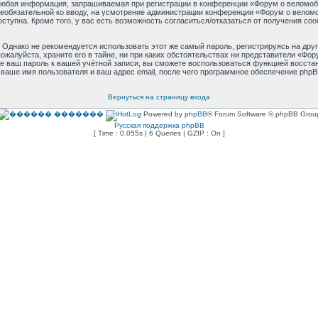
юбая информация, запрашиваемая при регистрации в конференции «Форум о веломоби
и необязательной ко вводу, на усмотрение администрации конференции «Форум о велом
оступна. Кроме того, у вас есть возможность согласиться/отказаться от получения 
днако не рекомендуется использовать этот же самый пароль, регистрируясь на друг
жалуйста, храните его в тайне, ни при каких обстоятельствах ни представители «Фору
ете ваш пароль к вашей учётной записи, вы сможете воспользоваться функцией восст
аше имя пользователя и ваш адрес email, после чего программное обеспечение phpB
Вернуться на страницу входа
Powered by
phpBB
® Forum Software © phpBB Grou
Русская поддержка phpBB
[ Time : 0.055s | 6 Queries | GZIP : On ]