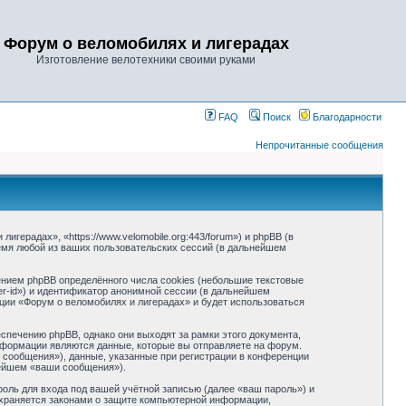
Форум о веломобилях и лигерадах
Изготовление велотехники своими руками
FAQ
Поиск
Благодарности
Непрочитанные сообщения
герадах», «https://www.velomobile.org:443/forum») и phpBB (в
мя любой из ваших пользовательских сессий (в дальнейшем
нием phpBB определённого числа cookies (небольшие текстовые
r-id») и идентификатор анонимной сессии (в дальнейшем
ции «Форум о веломобилях и лигерадах» и будет использоваться
печению phpBB, однако они выходят за рамки этого документа,
формации являются данные, которые вы отправляете на форум.
сообщения»), данные, указанные при регистрации в конференции
нейшем «ваши сообщения»).
оль для входа под вашей учётной записью (далее «ваш пароль») и
охраняется законами о защите компьютерной информации,