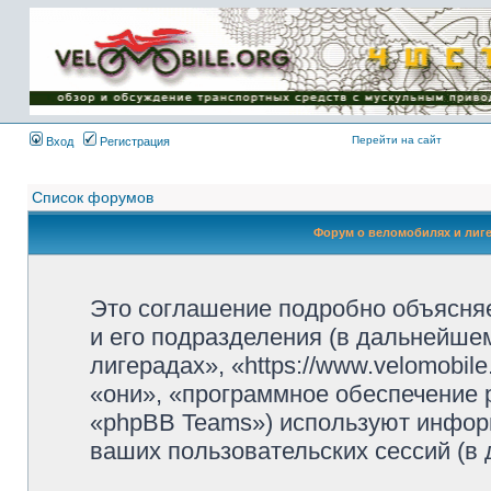
Имя пользователя:
Пароль:
{ LOG_ME_IN_SHORT
}
Перейти на сайт
Вход
Регистрация
Список форумов
Форум о веломобилях и лиг
Это соглашение подробно объясняе
и его подразделения (в дальнейше
лигерадах», «https://www.velomobil
«они», «программное обеспечение 
«phpBB Teams») используют инфор
ваших пользовательских сессий (