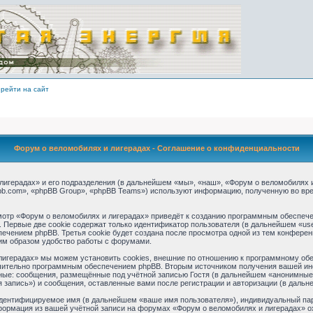
рейти на сайт
Форум о веломобилях и лигерадах - Соглашение о конфиденциальности
игерадах» и его подразделения (в дальнейшем «мы», «наш», «Форум о веломобилях и ли
b.com», «phpBB Group», «phpBB Teams») используют информацию, полученную во вре
отр «Форум о веломобилях и лигерадах» приведёт к созданию программным обеспече
 Первые две cookie содержат только идентификатор пользователя (в дальнейшем «use
ечением phpBB. Третья cookie будет создана после просмотра одной из тем конферен
им образом удобство работы с форумами.
игерадах» мы можем установить cookies, внешние по отношению к программному обес
ючительно программным обеспечением phpBB. Вторым источником получения вашей ин
ные: сообщения, размещённые под учётной записью Гостя (в дальнейшем «анонимные 
 запись») и сообщения, оставленные вами после регистрации и авторизации (в даль
идентифицируемое имя (в дальнейшем «ваше имя пользователя»), индивидуальный пар
нформация из вашей учётной записи на форумах «Форум о веломобилях и лигерадах» 