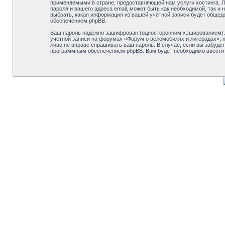
применяемыми в стране, предоставляющей нам услуги хостинга. Л
пароля и вашего адреса email, может быть как необходимой, так 
выбрать, какая информация из вашей учётной записи будет общед
обеспечением phpBB.
Ваш пароль надёжно зашифрован (односторонним хэшированием). О
учётной записи на форумах «Форум о веломобилях и лигерадах», по
лицо не вправе спрашивать ваш пароль. В случае, если вы забуд
программным обеспечением phpBB. Вам будет необходимо ввести в