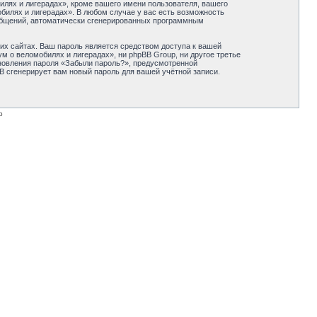
лях и лигерадах», кроме вашего имени пользователя, вашего
обилях и лигерадах». В любом случае у вас есть возможность
сообщений, автоматически сгенерированных программным
их сайтах. Ваш пароль является средством доступа к вашей
м о веломобилях и лигерадах», ни phpBB Group, ни другое третье
ановления пароля «Забыли пароль?», предусмотренной
B сгенерирует вам новый пароль для вашей учётной записи.
p