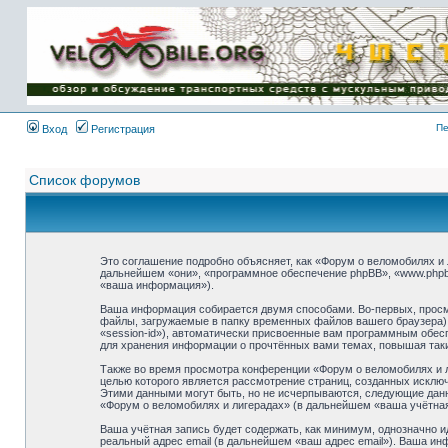
Имя пользователя:
Пароль:
{ LOG_ME_IN_SHORT
}
Пе
Вход
Регистрация
Список форумов
Это соглашение подробно объясняет, как «Форум о веломобилях и л
дальнейшем «они», «программное обеспечение phpBB», «www.phpb
«ваша информация»).
Ваша информация собирается двумя способами. Во-первых, просм
файлы, загружаемые в папку временных файлов вашего браузера).
«session-id»), автоматически присвоенные вам программным обесп
для хранения информации о прочтённых вами темах, повышая так
Также во время просмотра конференции «Форум о веломобилях и л
целью которого является рассмотрение страниц, созданных искл
Этими данными могут быть, но не исчерпываются, следующие дан
«Форум о веломобилях и лигерадах» (в дальнейшем «ваша учётная
Ваша учётная запись будет содержать, как минимум, однозначно 
реальный адрес email (в дальнейшем «ваш адрес email»). Ваша и