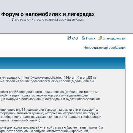
Форум о веломобилях и лигерадах
Изготовление велотехники своими руками
FAQ
Поиск
Благодарности
Непрочитанные сообщения
герадах», «https://www.velomobile.org:443/forum») и phpBB (в
мя любой из ваших пользовательских сессий (в дальнейшем
нием phpBB определённого числа cookies (небольшие текстовые
r-id») и идентификатор анонимной сессии (в дальнейшем
ции «Форум о веломобилях и лигерадах» и будет использоваться
печению phpBB, однако они выходят за рамки этого документа,
формации являются данные, которые вы отправляете на форум.
сообщения»), данные, указанные при регистрации в конференции
нейшем «ваши сообщения»).
оль для входа под вашей учётной записью (далее «ваш пароль») и
охраняется законами о защите компьютерной информации,