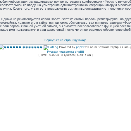
юбая информация, запрашиваемая при регистрации в конференции «Форум о веломоби
и необязательной ко вводу, на усмотрение администрации конференции «Форум о велом
оступна. Кроме того, у вас есть возможность согласиться/отказаться от получения 
днако не рекомендуется использовать этот же самый пароль, регистрируясь на друг
жалуйста, храните его в тайне, ни при каких обстоятельствах ни представители «Фору
ете ваш пароль к вашей учётной записи, вы сможете воспользоваться функцией восст
аше имя пользователя и ваш адрес email, после чего программное обеспечение phpB
Вернуться на страницу входа
Powered by
phpBB
® Forum Software © phpBB Grou
Русская поддержка phpBB
[ Time : 0.029s | 8 Queries | GZIP : On ]