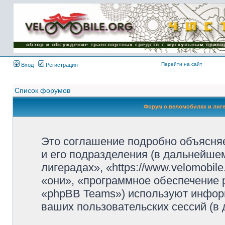
Имя пользователя:
Пароль:
{ LOG_ME_IN_SHORT
}
Перейти на сайт
Вход
Регистрация
Список форумов
Форум о веломобилях и лиг
Это соглашение подробно объясняе
и его подразделения (в дальнейше
лигерадах», «https://www.velomobil
«они», «программное обеспечение 
«phpBB Teams») используют инфор
ваших пользовательских сессий (