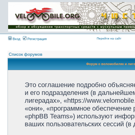
Имя пользователя:
Пароль:
{ LOG_ME_IN_SHORT
}
Перейти на сайт
Вход
Регистрация
Список форумов
Форум о веломобилях и лиг
Это соглашение подробно объясняе
и его подразделения (в дальнейше
лигерадах», «https://www.velomobil
«они», «программное обеспечение 
«phpBB Teams») используют инфор
ваших пользовательских сессий (