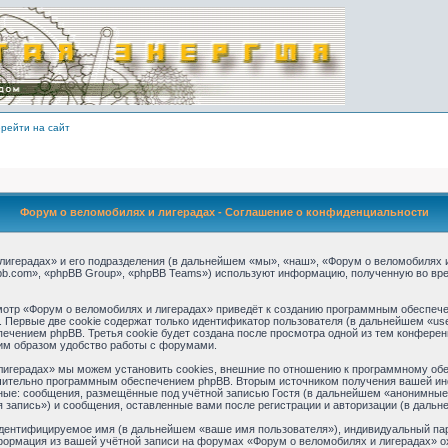
рейти на сайт
Форум о веломобилях и лигерадах - Соглашение о конфиденциальности
игерадах» и его подразделения (в дальнейшем «мы», «наш», «Форум о веломобилях и ли
b.com», «phpBB Group», «phpBB Teams») используют информацию, полученную во вре
отр «Форум о веломобилях и лигерадах» приведёт к созданию программным обеспече
 Первые две cookie содержат только идентификатор пользователя (в дальнейшем «use
ечением phpBB. Третья cookie будет создана после просмотра одной из тем конферен
им образом удобство работы с форумами.
игерадах» мы можем установить cookies, внешние по отношению к программному обес
ючительно программным обеспечением phpBB. Вторым источником получения вашей ин
ные: сообщения, размещённые под учётной записью Гостя (в дальнейшем «анонимные 
 запись») и сообщения, оставленные вами после регистрации и авторизации (в даль
идентифицируемое имя (в дальнейшем «ваше имя пользователя»), индивидуальный пар
нформация из вашей учётной записи на форумах «Форум о веломобилях и лигерадах» 