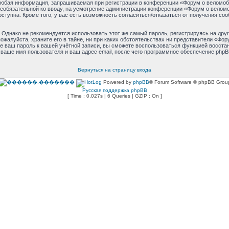
юбая информация, запрашиваемая при регистрации в конференции «Форум о веломоби
и необязательной ко вводу, на усмотрение администрации конференции «Форум о велом
оступна. Кроме того, у вас есть возможность согласиться/отказаться от получения 
днако не рекомендуется использовать этот же самый пароль, регистрируясь на друг
жалуйста, храните его в тайне, ни при каких обстоятельствах ни представители «Фору
ете ваш пароль к вашей учётной записи, вы сможете воспользоваться функцией восст
аше имя пользователя и ваш адрес email, после чего программное обеспечение phpB
Вернуться на страницу входа
Powered by
phpBB
® Forum Software © phpBB Grou
Русская поддержка phpBB
[ Time : 0.027s | 6 Queries | GZIP : On ]