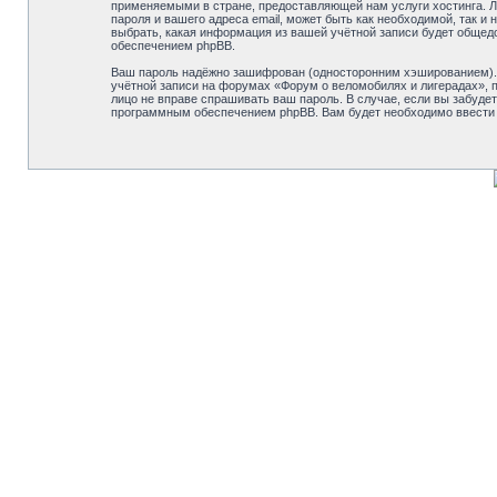
применяемыми в стране, предоставляющей нам услуги хостинга. Л
пароля и вашего адреса email, может быть как необходимой, так 
выбрать, какая информация из вашей учётной записи будет общед
обеспечением phpBB.
Ваш пароль надёжно зашифрован (односторонним хэшированием). О
учётной записи на форумах «Форум о веломобилях и лигерадах», по
лицо не вправе спрашивать ваш пароль. В случае, если вы забуд
программным обеспечением phpBB. Вам будет необходимо ввести в