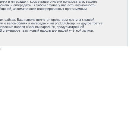
лях и лигерадах», кроме вашего имени пользователя, вашего
обилях и лигерадах». В любом случае у вас есть возможность
сообщений, автоматически сгенерированных программным
их сайтах. Ваш пароль является средством доступа к вашей
м о веломобилях и лигерадах», ни phpBB Group, ни другое третье
ановления пароля «Забыли пароль?», предусмотренной
B сгенерирует вам новый пароль для вашей учётной записи.
p