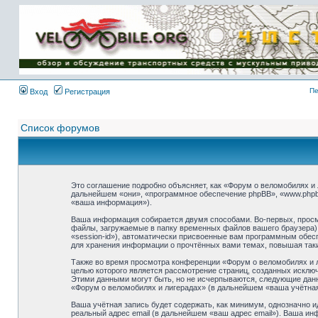
Имя пользователя:
Пароль:
{ LOG_ME_IN_SHORT
}
Пе
Вход
Регистрация
Список форумов
Это соглашение подробно объясняет, как «Форум о веломобилях и л
дальнейшем «они», «программное обеспечение phpBB», «www.phpb
«ваша информация»).
Ваша информация собирается двумя способами. Во-первых, просм
файлы, загружаемые в папку временных файлов вашего браузера).
«session-id»), автоматически присвоенные вам программным обесп
для хранения информации о прочтённых вами темах, повышая так
Также во время просмотра конференции «Форум о веломобилях и л
целью которого является рассмотрение страниц, созданных искл
Этими данными могут быть, но не исчерпываются, следующие дан
«Форум о веломобилях и лигерадах» (в дальнейшем «ваша учётная
Ваша учётная запись будет содержать, как минимум, однозначно 
реальный адрес email (в дальнейшем «ваш адрес email»). Ваша и