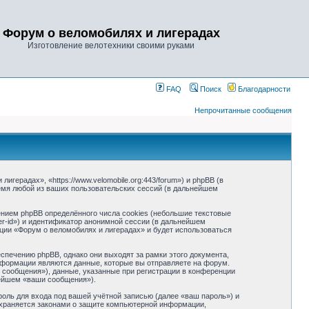
Форум о веломобилях и лигерадах
Изготовление велотехники своими руками
FAQ
Поиск
Благодарности
Непрочитанные сообщения
герадах», «https://www.velomobile.org:443/forum») и phpBB (в
мя любой из ваших пользовательских сессий (в дальнейшем
нием phpBB определённого числа cookies (небольшие текстовые
r-id») и идентификатор анонимной сессии (в дальнейшем
ции «Форум о веломобилях и лигерадах» и будет использоваться
печению phpBB, однако они выходят за рамки этого документа,
формации являются данные, которые вы отправляете на форум.
сообщения»), данные, указанные при регистрации в конференции
нейшем «ваши сообщения»).
оль для входа под вашей учётной записью (далее «ваш пароль») и
охраняется законами о защите компьютерной информации,