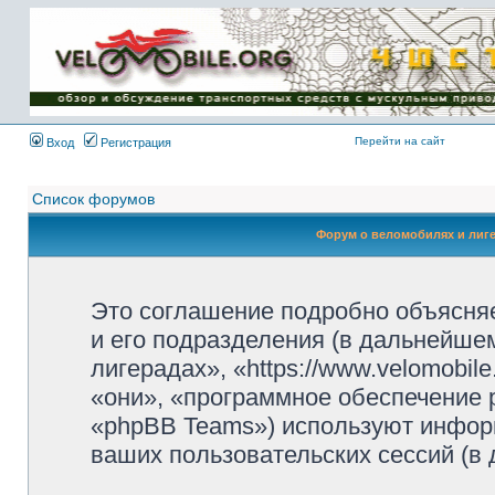
Имя пользователя:
Пароль:
{ LOG_ME_IN_SHORT
}
Перейти на сайт
Вход
Регистрация
Список форумов
Форум о веломобилях и лиг
Это соглашение подробно объясняе
и его подразделения (в дальнейше
лигерадах», «https://www.velomobil
«они», «программное обеспечение 
«phpBB Teams») используют инфор
ваших пользовательских сессий (