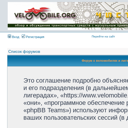
Имя пользователя:
Пароль:
{ LOG_ME_IN_SHORT
}
Перейти на сайт
Вход
Регистрация
Список форумов
Форум о веломобилях и лиг
Это соглашение подробно объясняе
и его подразделения (в дальнейше
лигерадах», «https://www.velomobil
«они», «программное обеспечение 
«phpBB Teams») используют инфор
ваших пользовательских сессий (